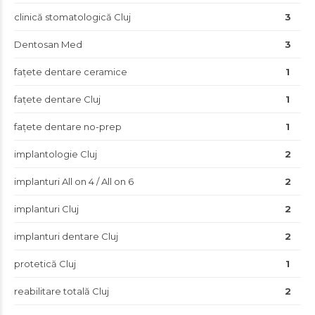
clinică stomatologică Cluj
3
Dentosan Med
3
fațete dentare ceramice
1
fațete dentare Cluj
1
fațete dentare no-prep
1
implantologie Cluj
2
implanturi All on 4 / All on 6
2
implanturi Cluj
2
implanturi dentare Cluj
2
protetică Cluj
1
reabilitare totală Cluj
2