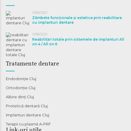
11/06/2021
Zâmbete funcționale și estetice prin reabilitare
cu implanturi dentare
11/06/2021
Reabilitări totale prin sistemele de implanturi All
on 4 / All on 6
Tratamente dentare
Endodonție Cluj
Ortodonție Cluj
Albire dinți Cluj
Protetică dentară Cluj
Implanturi dentare Cluj
Terapii cu plasmă A-PRF
Link-uri utile